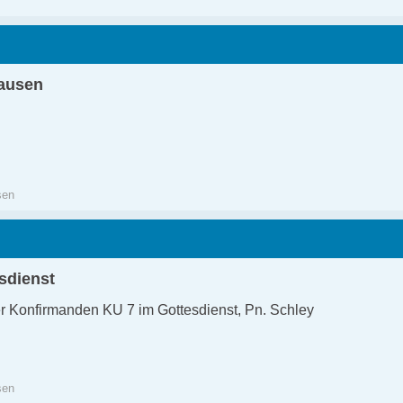
hausen
gen!
sen
sdienst
r Konfirmanden KU 7 im Gottesdienst, Pn. Schley
sen